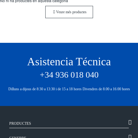
No hi ha productes en aquesta categoria
Veure més productes
Asistencia Técnica
+34 936 018 040
Dilluns a dijous de 8:30 a 13:30 i de 15 a 18 hores Divendres de 8.00 a 16.00 hores
PRODUCTES