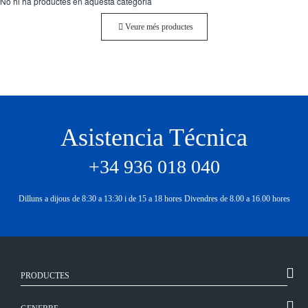
No hi ha productes en aquesta categoria
Veure més productes
Asistencia Técnica
+34 936 018 040
Dilluns a dijous de 8:30 a 13:30 i de 15 a 18 hores Divendres de 8.00 a 16.00 hores
PRODUCTES