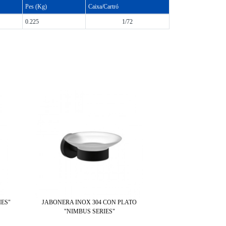
Pes (Kg)
Caixa/Cartró
0.225
1/72
IES"
JABONERA INOX 304 CON PLATO
DISPENSADOR JABÓN M
"NIMBUS SERIES"
"NIMBUS SE