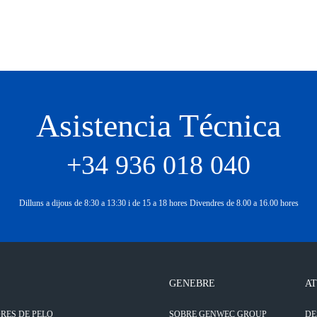
Asistencia Técnica
+34 936 018 040
Dilluns a dijous de 8:30 a 13:30 i de 15 a 18 hores Divendres de 8.00 a 16.00 hores
GENEBRE
AT
RES DE PELO
SOBRE GENWEC GROUP
DE